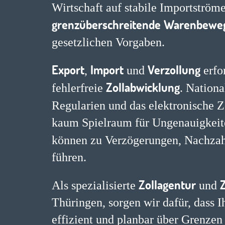
Wirtschaft auf stabile Importström
grenzüberschreitende
Warenbewe
gesetzlichen Vorgaben.
Export
Import
Verzollung
,
und
erfor
Zollabwicklung
fehlerfreie
. Nationa
Regularien und das elektronische 
kaum Spielraum für Ungenauigkeite
können zu Verzögerungen, Nachza
führen.
Zollagentur
Z
Als spezialisierte
und
Thüringen, sorgen wir dafür, dass I
effizient und planbar über Grenzen