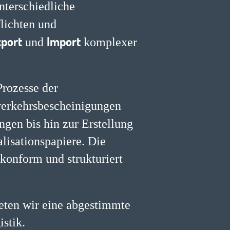
terschiedliche
lichten und
port
Import
und
komplexer
Prozesse der
erkehrsbescheinigungen
gen bis hin zur Erstellung
alisationspapiere. Die
skonform und strukturiert
eten wir eine abgestimmte
stik.