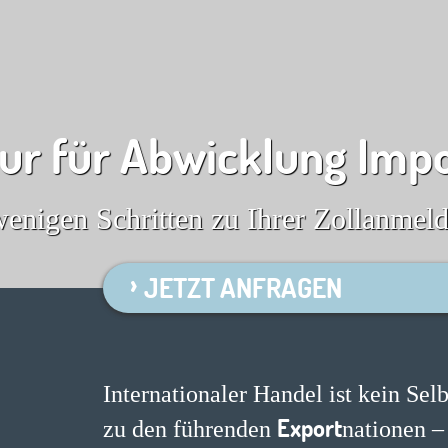
ur für Abwicklung Imp
wenigen Schritten zu Ihrer Zollanmel
JETZT ANFRAGEN
Internationaler Handel ist kein Sel
Export
zu den führenden
nationen – 