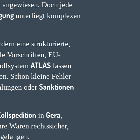
e angewiesen. Doch jede
gung
unterliegt komplexen
dern eine strukturierte,
le Vorschriften, EU-
ATLAS
Zollsystem
lassen
n. Schon kleine Fehler
Sanktionen
hlungen oder
ollspedition
Gera
in
,
hre Waren rechtssicher,
 gelangen.